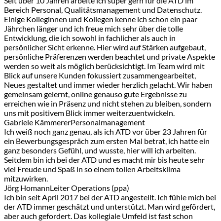
Seit über 10 Jahren arbeite ich super gern für die ATD im
Bereich Personal, Qualitätsmanagement und Datenschutz.
Einige Kolleginnen und Kollegen kenne ich schon ein paar
Jährchen länger und ich freue mich sehr über die tolle
Entwicklung, die ich sowohl in fachlicher als auch in
persönlicher Sicht erkenne. Hier wird auf Stärken aufgebaut,
persönliche Präferenzen werden beachtet und private Aspekte
werden so weit als möglich berücksichtigt. Im Team wird mit
Blick auf unsere Kunden fokussiert zusammengearbeitet,
Neues gestaltet und immer wieder herzlich gelacht. Wir haben
gemeinsam gelernt, online genauso gute Ergebnisse zu
erreichen wie in Präsenz und nicht stehen zu bleiben, sondern
uns mit positivem Blick immer weiterzuentwickeln.
Gabriele Kämmerer
Personalmanagement
Ich weiß noch ganz genau, als ich ATD vor über 23 Jahren für
ein Bewerbungsgespräch zum ersten Mal betrat, ich hatte ein
ganz besonders Gefühl, und wusste, hier will ich arbeiten.
Seitdem bin ich bei der ATD und es macht mir bis heute sehr
viel Freude und Spaß in so einem tollen Arbeitsklima
mitzuwirken.
Jörg Homann
Leiter Operations (ppa)
Ich bin seit April 2017 bei der ATD angestellt. Ich fühle mich bei
der ATD immer geschätzt und unterstützt. Man wird gefördert,
aber auch gefordert. Das kollegiale Umfeld ist fast schon