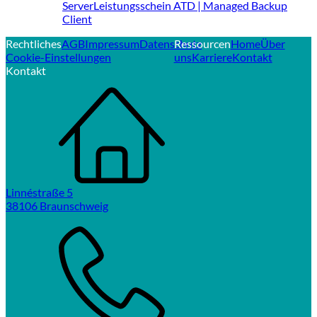
Server
Leistungsschein ATD | Managed Backup
Client
Rechtliches
AGB
Impressum
Datenschutz
Ressourcen
Home
Über
Cookie-Einstellungen
uns
Karriere
Kontakt
Kontakt
Linnéstraße 5
38106 Braunschweig