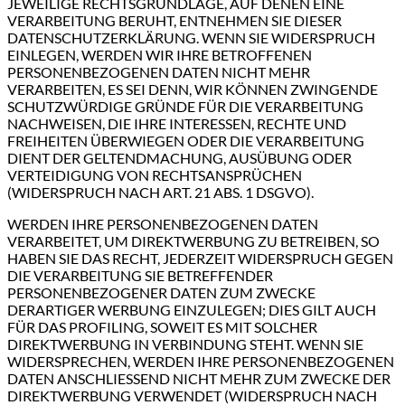
JEWEILIGE RECHTSGRUNDLAGE, AUF DENEN EINE
VERARBEITUNG BERUHT, ENTNEHMEN SIE DIESER
DATENSCHUTZERKLÄRUNG. WENN SIE WIDERSPRUCH
EINLEGEN, WERDEN WIR IHRE BETROFFENEN
PERSONENBEZOGENEN DATEN NICHT MEHR
VERARBEITEN, ES SEI DENN, WIR KÖNNEN ZWINGENDE
SCHUTZWÜRDIGE GRÜNDE FÜR DIE VERARBEITUNG
NACHWEISEN, DIE IHRE INTERESSEN, RECHTE UND
FREIHEITEN ÜBERWIEGEN ODER DIE VERARBEITUNG
DIENT DER GELTENDMACHUNG, AUSÜBUNG ODER
VERTEIDIGUNG VON RECHTSANSPRÜCHEN
(WIDERSPRUCH NACH ART. 21 ABS. 1 DSGVO).
WERDEN IHRE PERSONENBEZOGENEN DATEN
VERARBEITET, UM DIREKTWERBUNG ZU BETREIBEN, SO
HABEN SIE DAS RECHT, JEDERZEIT WIDERSPRUCH GEGEN
DIE VERARBEITUNG SIE BETREFFENDER
PERSONENBEZOGENER DATEN ZUM ZWECKE
DERARTIGER WERBUNG EINZULEGEN; DIES GILT AUCH
FÜR DAS PROFILING, SOWEIT ES MIT SOLCHER
DIREKTWERBUNG IN VERBINDUNG STEHT. WENN SIE
WIDERSPRECHEN, WERDEN IHRE PERSONENBEZOGENEN
DATEN ANSCHLIESSEND NICHT MEHR ZUM ZWECKE DER
DIREKTWERBUNG VERWENDET (WIDERSPRUCH NACH